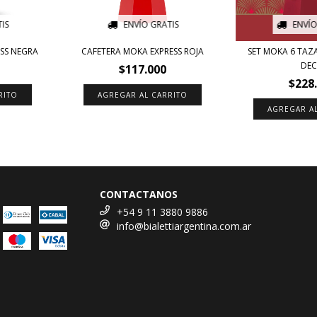
IS
ENVÍO GRATIS
ENVÍO
SS NEGRA
CAFETERA MOKA EXPRESS ROJA
SET MOKA 6 TAZA
DE
$117.000
$228
RITO
AGREGAR AL CARRITO
CONTACTANOS
+54 9 11 3880 9886
info@bialettiargentina.com.ar