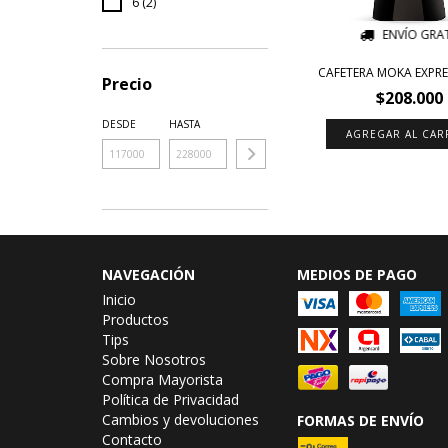
6 (2)
ENVÍO GRAT
CAFETERA MOKA EXPRE
Precio
$208.000
DESDE
HASTA
AGREGAR AL CAR
NAVEGACIÓN
MEDIOS DE PAGO
Inicio
Productos
Tips
Sobre Nosotros
Compra Mayorista
Política de Privacidad
Cambios y devoluciones
FORMAS DE ENVÍO
Contacto